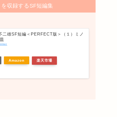
を収録するSF短編集
不二雄SF短編＜PERFECT版＞（１）ミノ
皿
inker
Amazon
楽天市場