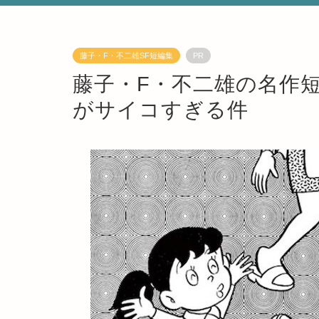
藤子・F・不二雄SF短編集
PR
藤子・F・不二雄の名作
がサイコすぎる件