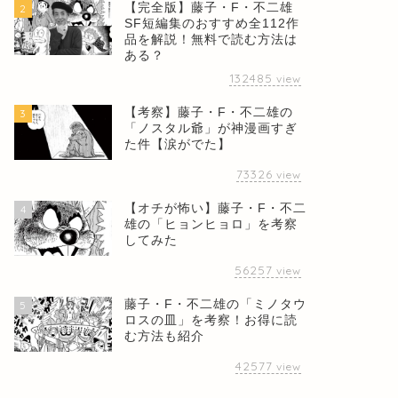
【完全版】藤子・F・不二雄
2
SF短編集のおすすめ全112作
品を解説！無料で読む方法は
ある？
132485
view
【考察】藤子・F・不二雄の
3
「ノスタル爺」が神漫画すぎ
た件【涙がでた】
73326
view
【オチが怖い】藤子・F・不二
4
雄の「ヒョンヒョロ」を考察
してみた
56257
view
藤子・F・不二雄の「ミノタウ
5
ロスの皿」を考察！お得に読
む方法も紹介
42577
view