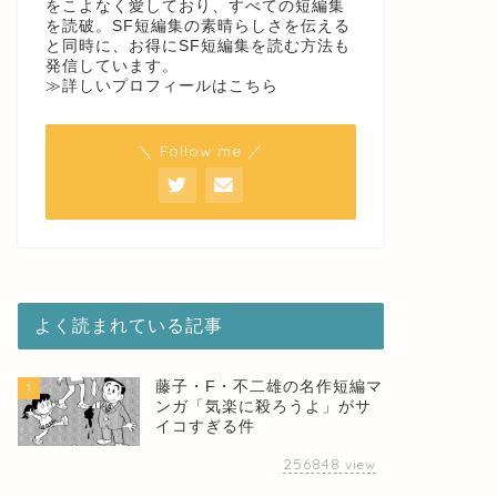
をこよなく愛しており、すべての短編集
を読破。SF短編集の素晴らしさを伝える
と同時に、お得にSF短編集を読む方法も
発信しています。
≫詳しいプロフィールはこちら
＼ Follow me ／
よく読まれている記事
藤子・F・不二雄の名作短編マ
1
ンガ「気楽に殺ろうよ」がサ
イコすぎる件
256848
view