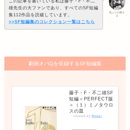
この記事を書いている私は藤子・F・不二
雄先生の大ファンであり、すべてのSF短編
気ぶりの爺さ
集112作品を読破しています。
ま
>>SF短編集のコレクション一覧はこちら
劇画オバQを収録するSF短編集
藤子・F・不二雄SF
短編＜PERFECT版
＞（１）ミノタウロ
スの皿
created by
Rinker