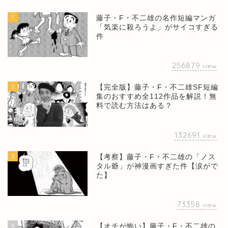
1
藤子・F・不二雄の名作短編マンガ
「気楽に殺ろうよ」がサイコすぎる
件
256879
view
2
【完全版】藤子・F・不二雄SF短編
集のおすすめ全112作品を解説！無
料で読む方法はある？
132691
view
3
【考察】藤子・F・不二雄の「ノス
タル爺」が神漫画すぎた件【涙がで
た】
73358
view
4
【オチが怖い】藤子・F・不二雄の