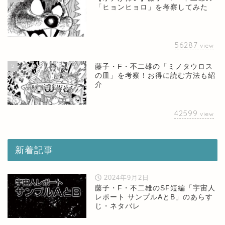
「ヒョンヒョロ」を考察してみた
56287
view
5
藤子・F・不二雄の「ミノタウロス
の皿」を考察！お得に読む方法も紹
介
42599
view
新着記事
2024年9月2日
藤子・F・不二雄のSF短編「宇宙人
レポート サンプルAとB」のあらす
じ・ネタバレ