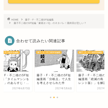
HOME
藤子・F・不二雄SF短編集
藤子不二雄のSF短編「劇画オバQ」のネタバレ！最終回が悲しい？
合わせて読みたい関連記事
・F・不二雄SF短編集
藤子・F・不二雄SF短編集
藤子・F・不二雄SF短編集
子・F・不二雄のSF短
藤子・F・不二雄のSF短
藤子・F・不二雄のS
漫画「タイムマシンを
編漫画「分岐点」で人生
編漫画「絶滅の島（
ろう」のあらすじ・...
を考えさせられた件
レント版）」を解説
2021年6月13日
2021年3月6日
2021年