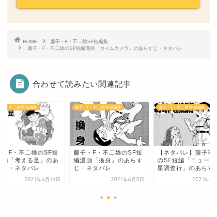
HOME
藤子・F・不二雄SF短編集
藤子・F・不二雄のSF短編漫画「タイムカメラ」のあらすじ・ネタバレ
合わせて読みたい関連記事
・F・不二雄SF短編集
藤子・F・不二雄SF短編集
藤子・F・不二雄SF短編集
子・F・不二雄のSF短
藤子・F・不二雄のSF短
【ネタバレ】藤子不
漫画「考える足」のあ
編漫画「換身」のあらす
のSF短編「ニューイ
すじ・ネタバレ
じ・ネタバレ
星調査行」のあらすじ.
2021年6月14日
2021年6月8日
2021年6