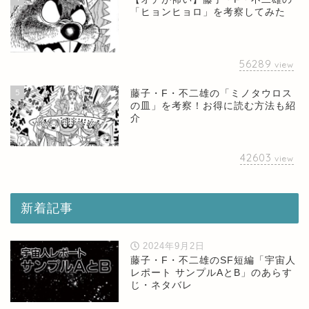
「ヒョンヒョロ」を考察してみた
56289
view
5
藤子・F・不二雄の「ミノタウロス
の皿」を考察！お得に読む方法も紹
介
42603
view
新着記事
2024年9月2日
藤子・F・不二雄のSF短編「宇宙人
レポート サンプルAとB」のあらす
じ・ネタバレ