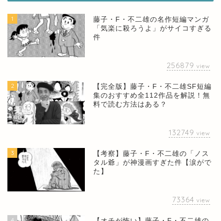
1
藤子・F・不二雄の名作短編マンガ
「気楽に殺ろうよ」がサイコすぎる
件
256879
view
2
【完全版】藤子・F・不二雄SF短編
集のおすすめ全112作品を解説！無
料で読む方法はある？
132749
view
3
【考察】藤子・F・不二雄の「ノス
タル爺」が神漫画すぎた件【涙がで
た】
73364
view
4
【オチが怖い】藤子・F・不二雄の