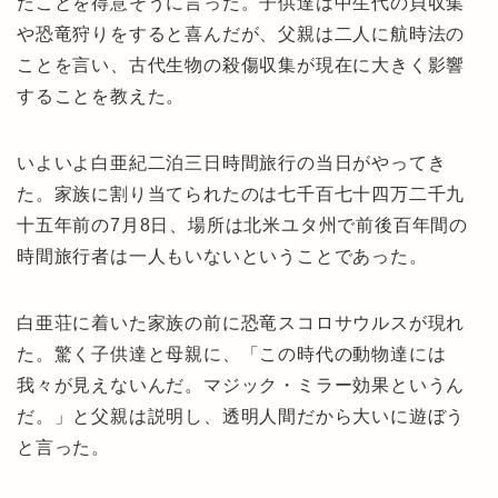
たことを得意そうに言った。子供達は中生代の貝収集
や恐竜狩りをすると喜んだが、父親は二人に航時法の
ことを言い、古代生物の殺傷収集が現在に大きく影響
することを教えた。
いよいよ白亜紀二泊三日時間旅行の当日がやってき
た。家族に割り当てられたのは七千百七十四万二千九
十五年前の7月8日、場所は北米ユタ州で前後百年間の
時間旅行者は一人もいないということであった。
白亜荘に着いた家族の前に恐竜スコロサウルスが現れ
た。驚く子供達と母親に、「この時代の動物達には
我々が見えないんだ。マジック・ミラー効果というん
だ。」と父親は説明し、透明人間だから大いに遊ぼう
と言った。