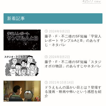
42577
view
新着記事
2024年9月2日
藤子・F・不二雄のSF短編「宇宙人
レポート サンプルAとB」のあらす
じ・ネタバレ
2024年9月2日
藤子・F・不二雄のSF短編「スタジ
オボロ物語」のあらすじやネタバレ
2021年10月14日
ドラえもんの温かい目とは？登場す
る漫画・映画や怖いという感想を紹
介