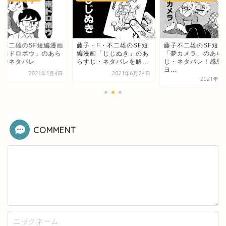
子不二雄のSF短編漫画
藤子・F・不二雄のSF短
藤子不二雄のSF短編
未来ドロボウ」のあら
編漫画「じじぬき」のあ
「夢カメラ」のあら
じやネタバレ
らすじ・ネタバレを解...
じ・ネタバレ！感想
ヨ...
2021年1月4日
2021年6月24日
2021年6
COMMENT