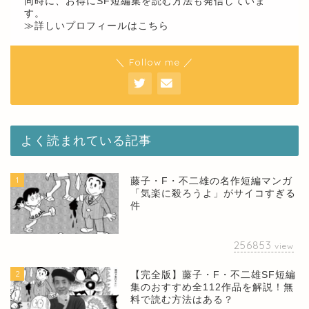
同時に、お得にSF短編集を読む方法も発信していま
す。
≫詳しいプロフィールはこちら
＼ Follow me ／
よく読まれている記事
1
藤子・F・不二雄の名作短編マンガ
「気楽に殺ろうよ」がサイコすぎる
件
256853
view
2
【完全版】藤子・F・不二雄SF短編
集のおすすめ全112作品を解説！無
料で読む方法はある？