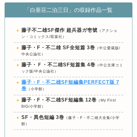
「白亜荘二泊三日」の収録作品一覧
藤子不二雄SF傑作 超兵器ガ壱號
（アクショ
ン・コミックス/双葉社）
藤子・F・不二雄 SF全短篇 3巻
（中公愛蔵版/
中央公論社）
藤子・Ｆ・不二雄SF短篇集 4巻
（中公文庫コミ
ック版/中央公論社）
藤子・F・不二雄SF短編集PERFECT版 7
巻
（小学館）
藤子・F・不二雄SF短編集 12巻
（My First
BIG/小学館）
SF・異色短編 3巻
（藤子・F・不二雄大全集/小学
館）