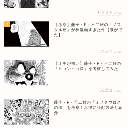
132502
view
3
【考察】藤子・F・不二雄の「ノス
タル爺」が神漫画すぎた件【涙がで
た】
73327
view
4
【オチが怖い】藤子・F・不二雄の
「ヒョンヒョロ」を考察してみた
56258
view
5
藤子・F・不二雄の「ミノタウロス
の皿」を考察！お得に読む方法も紹
介