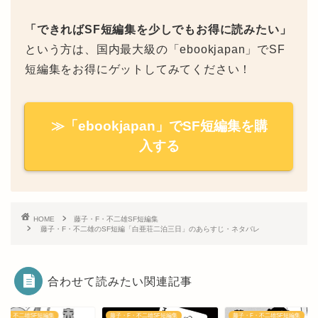
「できればSF短編集を少しでもお得に読みたい」
という方は、国内最大級の「ebookjapan」でSF
短編集をお得にゲットしてみてください！
≫「ebookjapan」でSF短編集を購
入する
HOME
藤子・F・不二雄SF短編集
藤子・F・不二雄のSF短編「白亜荘二泊三日」のあらすじ・ネタバレ
合わせて読みたい関連記事
・F・不二雄SF短編集
藤子・F・不二雄SF短編集
藤子・F・不二雄SF短編集