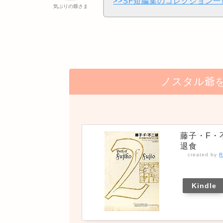
>>SF短編集のコレクション
気ぶりの爺さま
ノスタル爺を
藤子・F・
退食
created by
R
Kindle