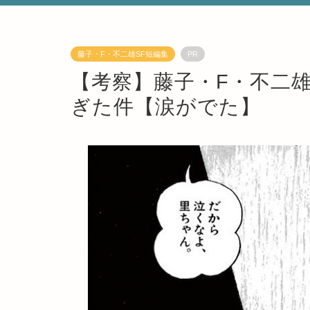
藤子・F・不二雄SF短編集
PR
【考察】藤子・F・不二
ぎた件【涙がでた】