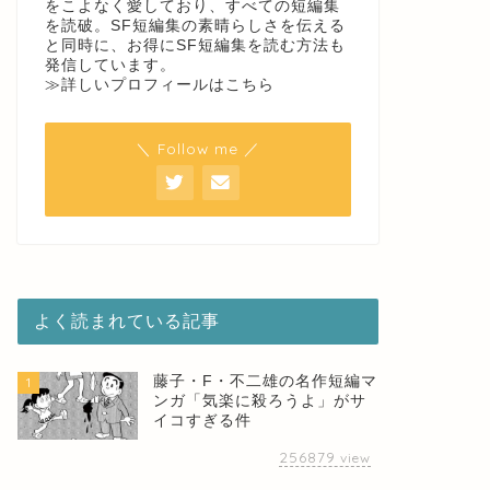
をこよなく愛しており、すべての短編集
を読破。SF短編集の素晴らしさを伝える
と同時に、お得にSF短編集を読む方法も
発信しています。
≫詳しいプロフィールはこちら
＼ Follow me ／
よく読まれている記事
藤子・F・不二雄の名作短編マ
1
ンガ「気楽に殺ろうよ」がサ
イコすぎる件
256879
view