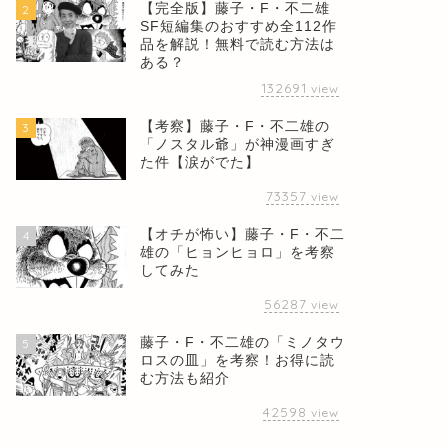
【完全版】藤子・F・不二雄
2
SF短編集のおすすめ全112作
品を解説！無料で読む方法は
ある？
132691
view
【考察】藤子・F・不二雄の
3
「ノスタル爺」が神漫画すぎ
た件【涙がでた】
73357
view
【オチが怖い】藤子・F・不二
4
雄の「ヒョンヒョロ」を考察
してみた
56287
view
藤子・F・不二雄の「ミノタウ
5
ロスの皿」を考察！お得に読
む方法も紹介
42598
view