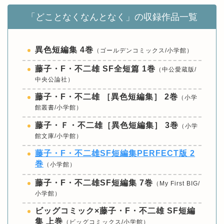
「どことなくなんとなく」の収録作品一覧
異色短編集 4巻
（ゴールデンコミックス/小学館）
藤子・F・不二雄 SF全短篇 1巻
（中公愛蔵版/
中央公論社）
藤子・F・不二雄 ［異色短編集］ 2巻
（小学
館叢書/小学館）
藤子・Ｆ・不二雄［異色短編集］ 3巻
（小学
館文庫/小学館）
藤子・F・不二雄SF短編集PERFECT版 2
巻
（小学館）
藤子・F・不二雄SF短編集 7巻
（My First BIG/
小学館）
ビッグコミック×藤子・F・不二雄 SF短編
集 上巻
（ビッグコミックス/小学館）