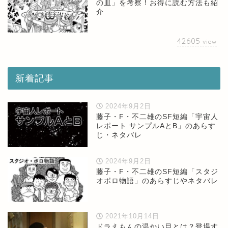
の皿」を考察！お得に読む方法も紹
介
42605
view
新着記事
2024年9月2日
藤子・F・不二雄のSF短編「宇宙人
レポート サンプルAとB」のあらす
じ・ネタバレ
2024年9月2日
藤子・F・不二雄のSF短編「スタジ
オボロ物語」のあらすじやネタバレ
2021年10月14日
ドラえもんの温かい目とは？登場す