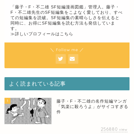
「藤子・F・不二雄 SF短編漫画図鑑」管理人。藤子・
F・不二雄先生のSF短編集をこよなく愛しており、すべ
ての短編集を読破。SF短編集の素晴らしさを伝えると
同時に、お得にSF短編集を読む方法も発信していま
す。
≫詳しいプロフィールはこちら
＼ Follow me ／
よく読まれている記事
1
藤子・F・不二雄の名作短編マンガ
「気楽に殺ろうよ」がサイコすぎる
件
256880
view