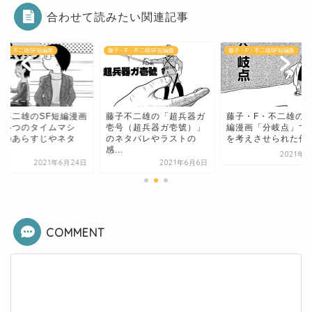
合わせて読みたい関連記事
・F・不二雄SF短編集
藤子・F・不二雄SF短編集
藤子・F・不二雄SF短編集
子不二雄のSF短編漫画
藤子不二雄の「超兵器ガ
藤子・F・不二雄のS
あいつのタイムマシ
壱号（超兵器ガ壱號）」
編漫画「分岐点」で
」のあらすじやネタ
のネタバレやラストの
を考えさせられた件
.
感...
2021年3
2021年6月24日
2021年6月6日
COMMENT